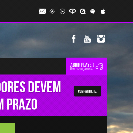
dores devem
Compartilhe:
m prazo