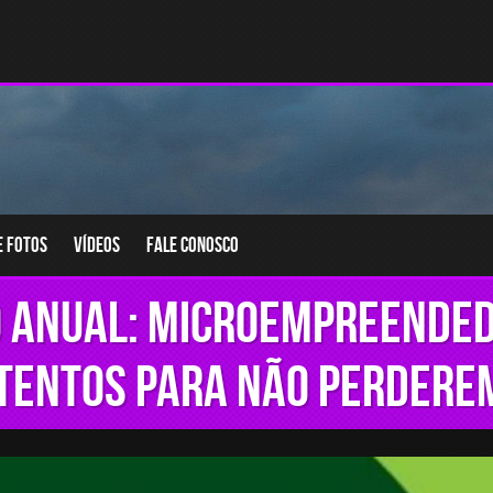
e fotos
Vídeos
Fale conosco
 anual: Microempreende
atentos para não perdere