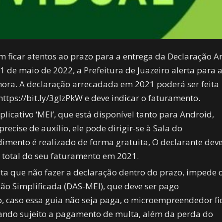
ficar atentos ao prazo para a entrega da Declaração A
31 de maio de 2022, a Prefeitura de Juazeiro alerta para 
hora. A declaração arrecadada em 2021 poderá ser feita
https://bit.ly/3glzPkW e deve indicar o faturamento.
icativo ‘MEI’, que está disponível tanto para Android,
cise de auxílio, ele pode dirigir-se à Sala do
imento é realizado de forma gratuita, O declarante dev
r total do seu faturamento em 2021.
alta que não fazer a declaração dentro do prazo, impede 
o Simplificada (DAS-MEI), que deve ser pago
 caso essa guia não seja paga, o microempreendedor fi
tando sujeito a pagamento de multa, além da perda do