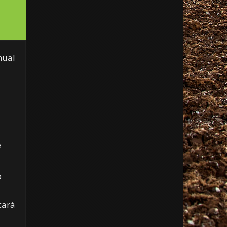
nual
a
e
o
cará