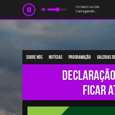
TOCANDO AGORA:
Carregando...
Sobre nós
Notícias
Programação
Galerias d
Declaração
ficar 