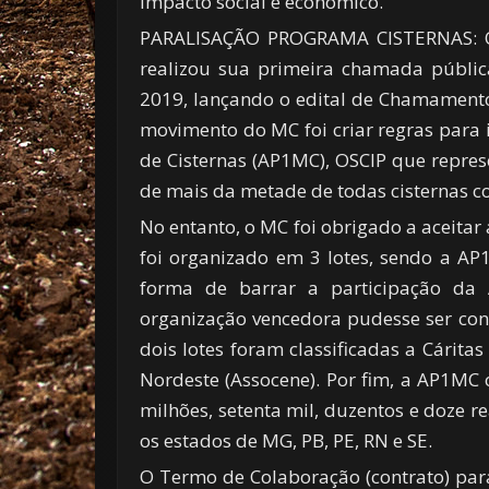
impacto social e econômico.
PARALISAÇÃO PROGRAMA CISTERNAS: O M
realizou sua primeira chamada públi
2019, lançando o edital de Chamamento
movimento do MC foi criar regras para
de Cisternas (AP1MC), OSCIP que repres
de mais da metade de todas cisternas c
No entanto, o MC foi obrigado a aceitar
foi organizado em 3 lotes, sendo a A
forma de barrar a participação da
organização vencedora pudesse ser con
dois lotes foram classificadas a Cárita
Nordeste (Assocene). Por fim, a AP1MC 
milhões, setenta mil, duzentos e doze rea
os estados de MG, PB, PE, RN e SE.
O Termo de Colaboração (contrato) par