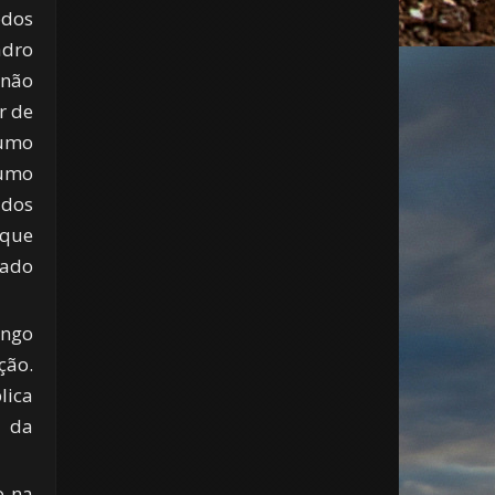
odos
adro
 não
r de
sumo
sumo
ados
 que
nado
ongo
ção.
lica
o da
o na