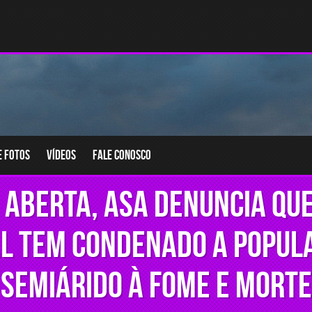
e fotos
Vídeos
Fale conosco
 aberta, ASA denuncia qu
l tem condenado a popul
Semiárido à fome e morte