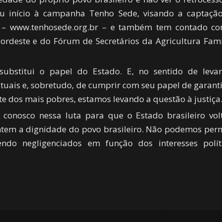
u início à campanha Tenho Sede, visando a captaçã
as – www.tenhosede.org.br – e também tem contado c
rdeste e do Fórum de Secretários da Agricultura Fami
ubstitui o papel do Estado. E, no sentido de leva
uais e, sobretudo, de cumprir com seu papel de garanti
nte dos mais pobres, estamos levando a questão à justiça
conosco nessa luta para que o Estado brasileiro vol
ntem a dignidade do povo brasileiro. Não podemos perm
ndo negligenciados em função dos interesses polít