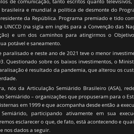
os de comunicação, tanto escritos quanto televisivos,
 brasileira e mundial a política de desmonte do Prog
presidente da República. Programa premiado e tido co
a UNCCD (na sigla em inglês para a Convenção das Na
ação) e um dos caminhos para atingirmos o Objetiv
gua potável e saneamento.
 paralisado e neste ano de 2021 teve o menor investim
03. Questionado sobre os baixos investimentos, o Minist
ralisação é resultado da pandemia, que alterou os cust
verdade.
a, nós da Articulação Semiárido Brasileiro (ASA), red
no Semiárido – organizações que propuseram para o Es
 cisternas em 1999 e que acompanha desde então a exec
Semiárido, participando ativamente em sua execu
remos esclarecer o que, de fato, está acontecendo e quai
 nos dados a seguir.