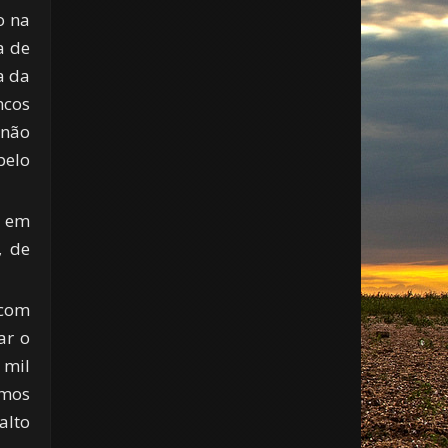
o na
a de
a da
ncos
 não
pelo
s em
, de
 com
ar o
 mil
amos
alto