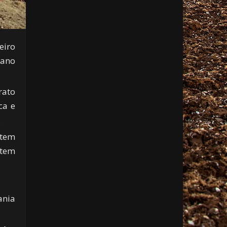
eiro
mano
rato
ca e
.
 tem
 tem
ania