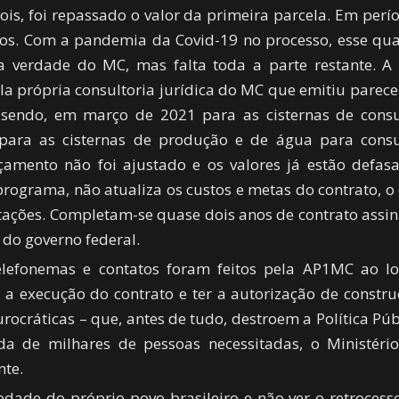
s, foi repassado o valor da primeira parcela. Em perí
dos. Com a pandemia da Covid-19 no processo, esse qu
a verdade do MC, mas falta toda a parte restante. A
ela própria consultoria jurídica do MC que emitiu parece
a, sendo, em março de 2021 para as cisternas de con
ara as cisternas de produção e de água para con
çamento não foi ajustado e os valores já estão defas
rograma, não atualiza os custos e metas do contrato, o
tações. Completam-se quase dois anos de contrato assi
 do governo federal.
telefonemas e contatos foram feitos pela AP1MC ao l
r a execução do contrato e ter a autorização de constru
ocráticas – que, antes de tudo, destroem a Política Púb
a de milhares de pessoas necessitadas, o Ministéri
nte.
dade do próprio povo brasileiro e não ver o retrocess