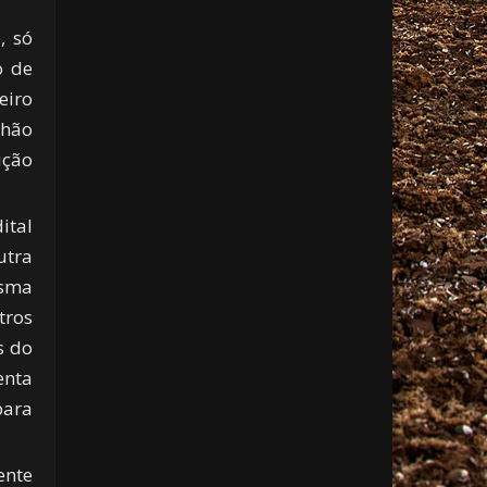
, só
o de
eiro
lhão
ução
ital
utra
esma
tros
s do
enta
para
ente