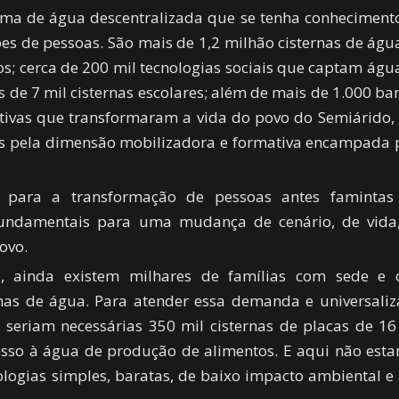
ama de água descentralizada que se tenha conheciment
es de pessoas. São mais de 1,2 milhão cisternas de águ
s; cerca de 200 mil tecnologias sociais que captam águ
 de 7 mil cisternas escolares; além de mais de 1.000 ba
iativas que transformaram a vida do povo do Semiárido,
as pela dimensão mobilizadora e formativa encampada 
s para a transformação de pessoas antes faminta
Fundamentais para uma mudança de cenário, de vida
ovo.
o, ainda existem milhares de famílias com sede e
nas de água. Para atender essa demanda e universaliz
, seriam necessárias 350 mil cisternas de placas de 16
cesso à água de produção de alimentos. E aqui não est
logias simples, baratas, de baixo impacto ambiental e 