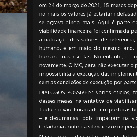
em 24 de março de 2021, 15 meses depoi
normais os valores já estariam defasa
se agrava ainda mais. Aqui é parte d
viabilidade financeira foi confirmada p
atualização dos valores de referênci
humano, e em maio do mesmo ano, p
humano nas escolas. No entanto, o or
novamente. O MC, para não executar o p
impossibilita a execução das implemen
sem as condições de execução por parte
DIALOGOS POSSÍVEIS: Vários ofícios, 
desses meses, na tentativa de viabiliza
Tudo em vão. Enraizado em posturas bur
– e desumanas, pois impactam na vid
Cidadania continua silencioso e inopera
Na esperança de contar com a solidarie