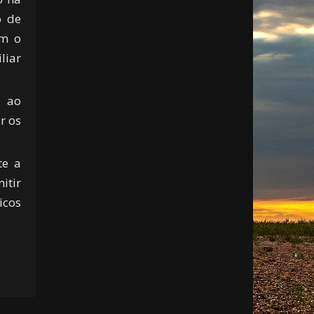
o de
om o
liar
r ao
r os
.
te a
itir
icos