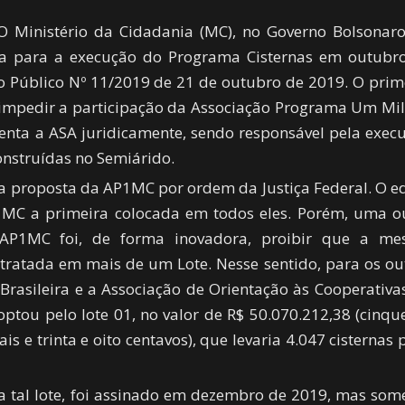
inistério da Cidadania (MC), no Governo Bolsonaro
ca para a execução do Programa Cisternas em outubr
 Público Nº 11/2019 de 21 de outubro de 2019. O prim
 impedir a participação da Associação Programa Um Mi
enta a ASA juridicamente, sendo responsável pela exec
onstruídas no Semiárido.
 a proposta da AP1MC por ordem da Justiça Federal. O ed
P1MC a primeira colocada em todos eles. Porém, uma o
 AP1MC foi, de forma inovadora, proibir que a m
tratada em mais de um Lote. Nesse sentido, para os ou
s Brasileira e a Associação de Orientação às Cooperativa
optou pelo lote 01, no valor de R$ 50.070.212,38 (cinqu
is e trinta e oito centavos), que levaria 4.047 cisternas 
a tal lote, foi assinado em dezembro de 2019, mas som