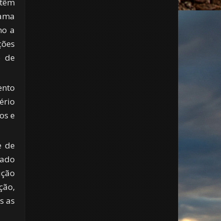
 têm
rama
mo a
ções
o de
ento
ério
os e
e de
tado
ução
ção,
s as